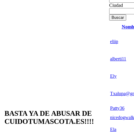
Ciudad
Nomb
eliip
alberti11
Ely
Txalupa@gm
Patty36
BASTA YA DE ABUSAR DE
nicedogwalk
CUIDOTUMASCOTA.ES!!!!
Ela