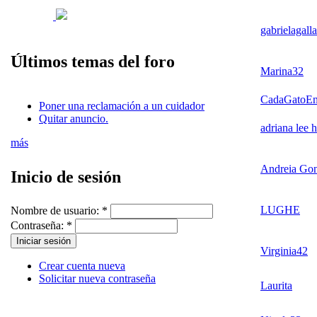
gabrielagall
Últimos temas del foro
Marina32
CadaGatoE
Poner una reclamación a un cuidador
Quitar anuncio.
adriana lee 
más
Andreia Gon
Inicio de sesión
LUGHE
Nombre de usuario:
*
Contraseña:
*
Virginia42
Crear cuenta nueva
Solicitar nueva contraseña
Laurita