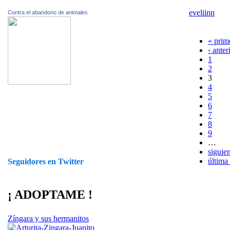
eveliinn
Contra el abandono de animales
« prim
‹ anter
1
2
3
4
5
6
7
8
9
…
siguien
última
Seguidores en Twitter
¡ ADOPTAME !
Zíngara y sus hermanitos