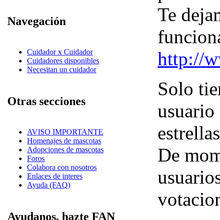
Te deja
Navegación
funcion
Cuidador x Cuidador
http://
Cuidadores disponibles
Necesitan un cuidador
Solo tie
Otras secciones
usuario 
estrella
AVISO IMPORTANTE
Homenajes de mascotas
De mome
Adopciones de mascotas
Foros
Colabora con nosotros
usuario
Enlaces de interes
Ayuda (FAQ)
votacio
Ayudanos, hazte FAN