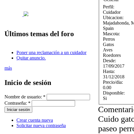
Perfil:
Cuidador
Ubicacion:
Majadahonda
,
Spain
Últimos temas del foro
Mascota:
Perros
Gatos
Aves
Poner una reclamación a un cuidador
Roedores
Quitar anuncio.
Desde:
17/09/2017
más
Hasta:
31/12/2018
Inicio de sesión
Precio/dia:
0.00
Disponible:
Nombre de usuario:
*
Si
Contraseña:
*
Comentari
Cuido gato
Crear cuenta nueva
Solicitar nueva contraseña
paseo perr