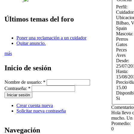
Perfil:
Cuidador
Ubicacio
Últimos temas del foro
Bilbao
,
Spain
Mascota
Poner una reclamación a un cuidador
Perros
Quitar anuncio.
Gatos
Peces
más
Aves
Desde:
25/07/20
Inicio de sesión
Hasta:
15/08/20
Precio/di
Nombre de usuario:
*
15.00
Contraseña:
*
Disponib
Si
Crear cuenta nueva
Comentarios
Solicitar nueva contraseña
Hola llevo 
mucho. Un 
Promedio:
0
Navegación