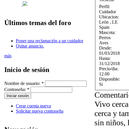
Perfil:
Cuidador
Ubicacion:
Últimos temas del foro
León
,
LE
Spain
Mascota:
Perros
Poner una reclamación a un cuidador
Aves
Quitar anuncio.
Desde:
01/03/2018
más
Hasta:
31/12/2018
Inicio de sesión
Precio/dia:
12.00
Disponible:
Nombre de usuario:
*
Si
Contraseña:
*
Comentari
Vivo cerca
Crear cuenta nueva
Solicitar nueva contraseña
cerca y ta
sin niños,