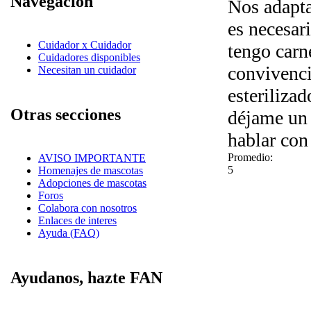
Navegación
Nos adapta
es necesar
Cuidador x Cuidador
tengo carn
Cuidadores disponibles
convivenci
Necesitan un cuidador
esteriliza
Otras secciones
déjame un
hablar con 
Promedio:
AVISO IMPORTANTE
5
Homenajes de mascotas
Adopciones de mascotas
Foros
Colabora con nosotros
Enlaces de interes
Ayuda (FAQ)
Ayudanos, hazte FAN