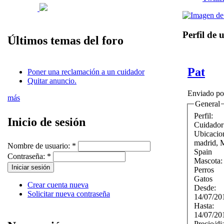
Perfil de 
Últimos temas del foro
Pat
Poner una reclamación a un cuidador
Quitar anuncio.
Enviado p
más
General
Perfil:
Inicio de sesión
Cuidador
Ubicacio
madrid
,
Nombre de usuario:
*
Spain
Contraseña:
*
Mascota
Perros
Gatos
Crear cuenta nueva
Desde:
Solicitar nueva contraseña
14/07/20
Hasta:
14/07/20
Precio/di