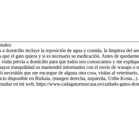
onales:
 a domicilio incluye la reposición de agua y comida, la limpieza del are
 que el gato quiera y si es necesario su medicación. Antes de quedarm
a visita previa a domicilio para que todos nos conozcamos y me expliqué
mayor tranquilidad os mantendré informados con el envío de wasaps o m
Si necesitáis que me encargue de alguna otra cosa, visitas al veterinario,
cio disponible en Bizkaia, (margen derecha, izquierda, Uribe Kosta...).
nsultar en mi web, https://www.cadagatoensucasa.es/cuidado-gatos-domi