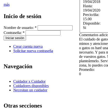
19/04/2018
más
Hasta:
19/04/2020
Precio/dia:
Inicio de sesión
15.00
Disponible:
Si
Nombre de usuario:
*
Contraseña:
*
Comentarios adici
El cuidado de gatos
mimos y atenciones
Crear cuenta nueva
o gatos os haré un
Solicitar nueva contraseña
necesario. Y para 
de vuestros gatos. 
planteármelo. Servi
zona, lo puedes co
Navegación
Promedio:
0
Cuidador x Cuidador
Cuidadores disponibles
Necesitan un cuidador
Otras secciones