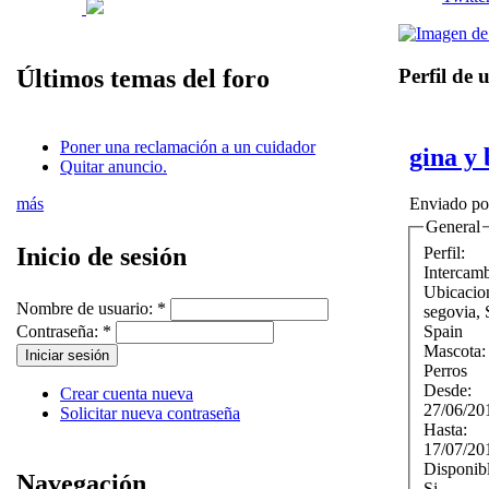
Perfil de 
Últimos temas del foro
Poner una reclamación a un cuidador
gina y
Quitar anuncio.
más
Enviado p
General
Inicio de sesión
Perfil:
Intercam
Ubicacio
Nombre de usuario:
*
segovia
,
Spain
Contraseña:
*
Mascota
Perros
Desde:
Crear cuenta nueva
27/06/20
Solicitar nueva contraseña
Hasta:
17/07/20
Disponib
Navegación
Si