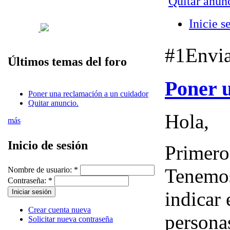
Quitar anunc
Inicie s
#1
Envi
Últimos temas del foro
Poner 
Poner una reclamación a un cuidador
Quitar anuncio.
Hola,
más
Inicio de sesión
Primero
Tenemos
Nombre de usuario:
*
Contraseña:
*
indicar 
Crear cuenta nueva
persona
Solicitar nueva contraseña