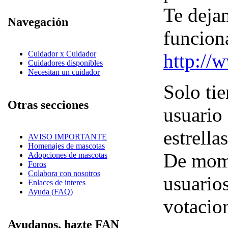
Te deja
Navegación
funcion
Cuidador x Cuidador
http://
Cuidadores disponibles
Necesitan un cuidador
Solo tie
Otras secciones
usuario 
estrella
AVISO IMPORTANTE
Homenajes de mascotas
De mome
Adopciones de mascotas
Foros
Colabora con nosotros
usuario
Enlaces de interes
Ayuda (FAQ)
votacio
Ayudanos, hazte FAN