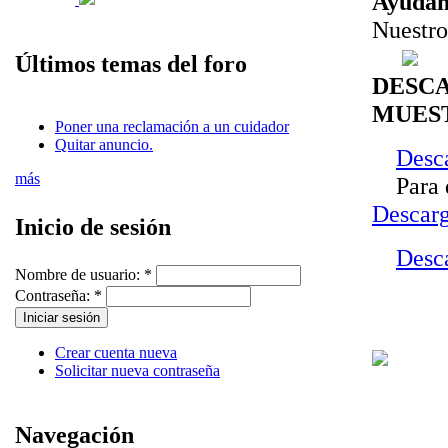
Ayúdano
Nuestro
Últimos temas del foro
DESCA
MUES
Poner una reclamación a un cuidador
Quitar anuncio.
Desca
más
Para de
Descarg
Inicio de sesión
Desca
Nombre de usuario:
*
Contraseña:
*
Crear cuenta nueva
Solicitar nueva contraseña
Navegación