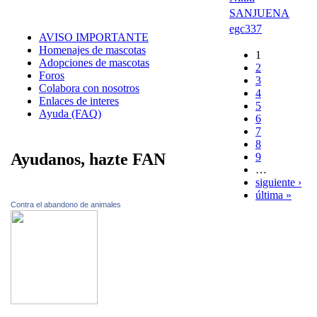
SANJUENA
egc337
AVISO IMPORTANTE
Homenajes de mascotas
1
Adopciones de mascotas
2
Foros
3
Colabora con nosotros
4
Enlaces de interes
5
Ayuda (FAQ)
6
7
8
Ayudanos, hazte FAN
9
…
siguiente ›
última »
Contra el abandono de animales