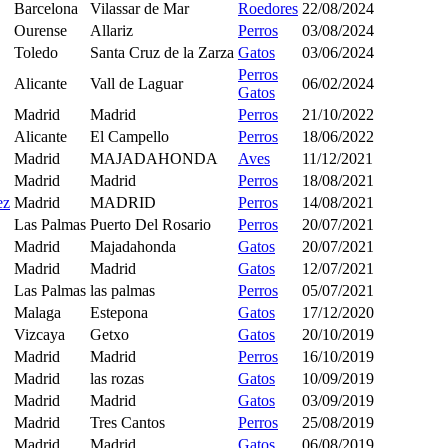
Barcelona
Vilassar de Mar
Roedores
22/08/2024
Ourense
Allariz
Perros
03/08/2024
Toledo
Santa Cruz de la Zarza
Gatos
03/06/2024
Perros
Alicante
Vall de Laguar
06/02/2024
Gatos
Madrid
Madrid
Perros
21/10/2022
Alicante
El Campello
Perros
18/06/2022
Madrid
MAJADAHONDA
Aves
11/12/2021
Madrid
Madrid
Perros
18/08/2021
ez
Madrid
MADRID
Perros
14/08/2021
Las Palmas
Puerto Del Rosario
Perros
20/07/2021
Madrid
Majadahonda
Gatos
20/07/2021
Madrid
Madrid
Gatos
12/07/2021
Las Palmas
las palmas
Perros
05/07/2021
Malaga
Estepona
Gatos
17/12/2020
Vizcaya
Getxo
Gatos
20/10/2019
Madrid
Madrid
Perros
16/10/2019
Madrid
las rozas
Gatos
10/09/2019
Madrid
Madrid
Gatos
03/09/2019
Madrid
Tres Cantos
Perros
25/08/2019
Madrid
Madrid
Gatos
06/08/2019