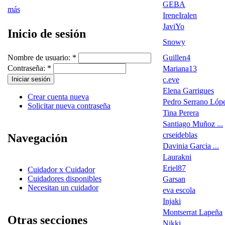
GEBA
más
IreneIralen
JaviYo
Inicio de sesión
Snowy
Guillen4
Nombre de usuario:
*
Contraseña:
*
Mariana13
c.eve
Elena Garrigues
Crear cuenta nueva
Pedro Serrano Lóp
Solicitar nueva contraseña
Tina Perera
Santiago Muñoz ...
crseideblas
Navegación
Davinia Garcia ...
Laurakni
Eriel87
Cuidador x Cuidador
Cuidadores disponibles
Garsan
Necesitan un cuidador
eva escola
Injaki
Montserrat Lapeña
Otras secciones
Nikki