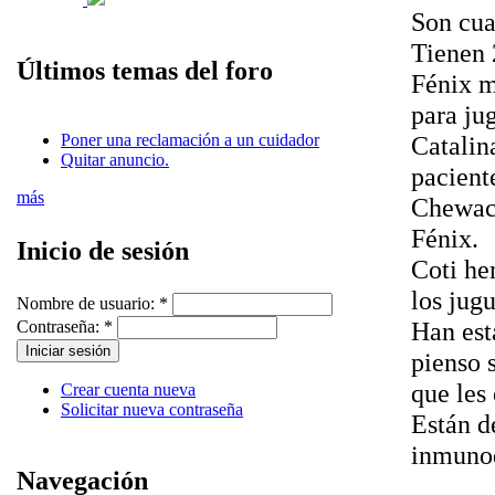
Son cua
Tienen 
Últimos temas del foro
Fénix m
para jug
Poner una reclamación a un cuidador
Catalin
Quitar anuncio.
paciente
más
Chewaca
Fénix.
Inicio de sesión
Coti he
los jug
Nombre de usuario:
*
Han est
Contraseña:
*
pienso 
que les
Crear cuenta nueva
Solicitar nueva contraseña
Están d
inmunod
Navegación