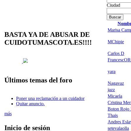
Ciudad
Nomb
Marisa Cam
BASTA YA DE ABUSAR DE
CUIDOTUMASCOTA.ES!!!!
MChipie
Carlos D
FrancescOR
yara
Últimos temas del foro
Nagavaz
jazz
Micaela
Poner una reclamación a un cuidador
Cristina Mer
Quitar anuncio.
Boton Rojo 
más
Thais
Andres Esla
Inicio de sesión
setevalaolla