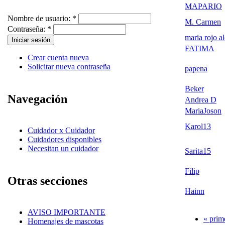
MAPARIO
Nombre de usuario:
*
M. Carmen
Contraseña:
*
maria rojo a
FATIMA
Crear cuenta nueva
Solicitar nueva contraseña
papena
Beker
Navegación
Andrea D
MariaJoson
Karol13
Cuidador x Cuidador
Cuidadores disponibles
Necesitan un cuidador
Sarita15
Filip
Otras secciones
Hainn
AVISO IMPORTANTE
« prim
Homenajes de mascotas