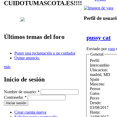
CUIDOTUMASCOTA.ES!!!!
Perfil de usuar
Últimos temas del foro
pussy cat
Enviado por
yara
e
Poner una reclamación a un cuidador
General
Quitar anuncio.
Perfil:
Intercambio
más
Ubicacion:
madrid
,
MD
Inicio de sesión
Spain
Mascota:
Perros
Nombre de usuario:
*
Gatos
Contraseña:
*
Peces
Desde:
03/08/2017
Hasta:
Crear cuenta nueva
24/08/2017
Solicitar nueva contraseña