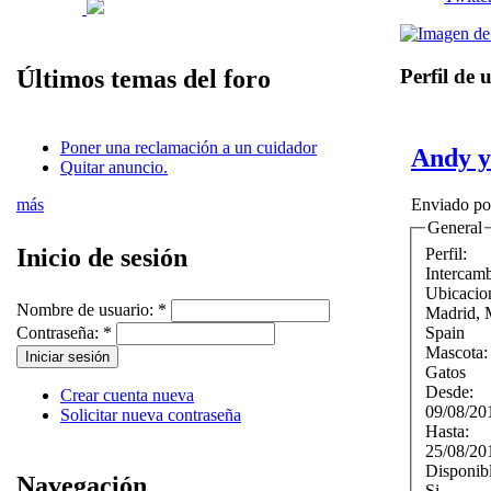
Perfil de 
Últimos temas del foro
Poner una reclamación a un cuidador
Andy y
Quitar anuncio.
más
Enviado p
General
Inicio de sesión
Perfil:
Intercam
Ubicacio
Nombre de usuario:
*
Madrid
,
Spain
Contraseña:
*
Mascota
Gatos
Desde:
Crear cuenta nueva
09/08/20
Solicitar nueva contraseña
Hasta:
25/08/20
Disponib
Navegación
Si