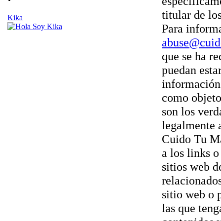
específicame
titular de l
Kika
Para inform
abuse@cuid
que se ha r
puedan estar
información 
como objeto 
son los verd
legalmente 
Cuido Tu Mas
a los links 
sitios web d
relacionados
sitio web o 
las que teng