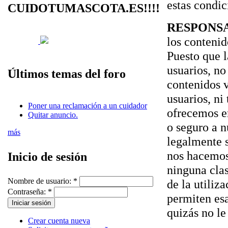
estas condic
CUIDOTUMASCOTA.ES!!!!
RESPONSA
los contenid
Puesto que l
usuarios, no
Últimos temas del foro
contenidos v
usuarios, ni
Poner una reclamación a un cuidador
ofrecemos e
Quitar anuncio.
o seguro a n
más
legalmente s
nos hacemos 
Inicio de sesión
ninguna clas
Nombre de usuario:
*
de la utiliz
Contraseña:
*
permiten esa
quizás no le
Crear cuenta nueva