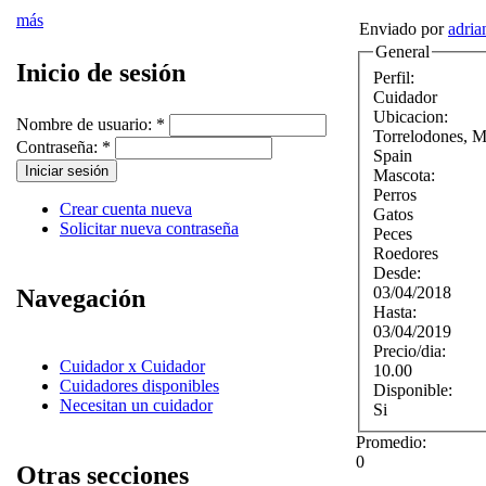
más
Enviado por
adria
General
Inicio de sesión
Perfil:
Cuidador
Ubicacion:
Nombre de usuario:
*
Torrelodones
,
M
Contraseña:
*
Spain
Mascota:
Perros
Crear cuenta nueva
Gatos
Solicitar nueva contraseña
Peces
Roedores
Desde:
03/04/2018
Navegación
Hasta:
03/04/2019
Precio/dia:
Cuidador x Cuidador
10.00
Cuidadores disponibles
Disponible:
Necesitan un cuidador
Si
Promedio:
0
Otras secciones