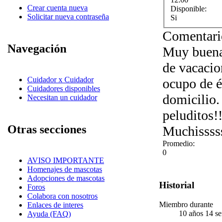
Crear cuenta nueva
Disponible:
Solicitar nueva contraseña
Si
Comentari
Navegación
Muy buenas
de vacacio
Cuidador x Cuidador
ocupo de é
Cuidadores disponibles
domicilio.
Necesitan un cuidador
peluditos!
Otras secciones
Muchisssss
Promedio:
0
AVISO IMPORTANTE
Homenajes de mascotas
Adopciones de mascotas
Historial
Foros
Colabora con nosotros
Miembro durante
Enlaces de interes
10 años 14 s
Ayuda (FAQ)