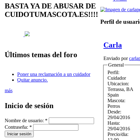
BASTA YA DE ABUSAR DE
CUIDOTUMASCOTA.ES!!!!
Perfil de usuar
Carla
Últimos temas del foro
Enviado por
carla
General
Perfil:
Poner una reclamación a un cuidador
Cuidador
Quitar anuncio.
Ubicacion:
Terrassa
,
BA
más
Spain
Mascota:
Inicio de sesión
Perros
Desde:
29/04/2016
Nombre de usuario:
*
Hasta:
Contraseña:
*
29/04/2016
Precio/dia:
12.00