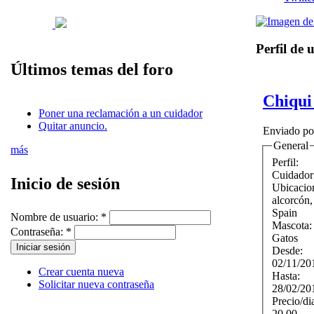
Perfil de 
Últimos temas del foro
Chiqui
Poner una reclamación a un cuidador
Quitar anuncio.
Enviado p
General
más
Perfil:
Cuidador
Inicio de sesión
Ubicacio
alcorcón
Spain
Nombre de usuario:
*
Mascota
Contraseña:
*
Gatos
Desde:
02/11/20
Crear cuenta nueva
Hasta:
Solicitar nueva contraseña
28/02/20
Precio/di
20.00