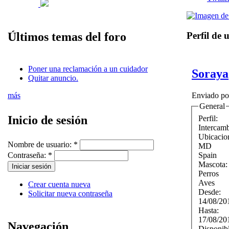
Perfil de 
Últimos temas del foro
Poner una reclamación a un cuidador
Soraya
Quitar anuncio.
más
Enviado p
General
Inicio de sesión
Perfil:
Intercam
Ubicacio
Nombre de usuario:
*
MD
Spain
Contraseña:
*
Mascota
Perros
Aves
Crear cuenta nueva
Desde:
Solicitar nueva contraseña
14/08/20
Hasta:
17/08/20
Navegación
Disponib