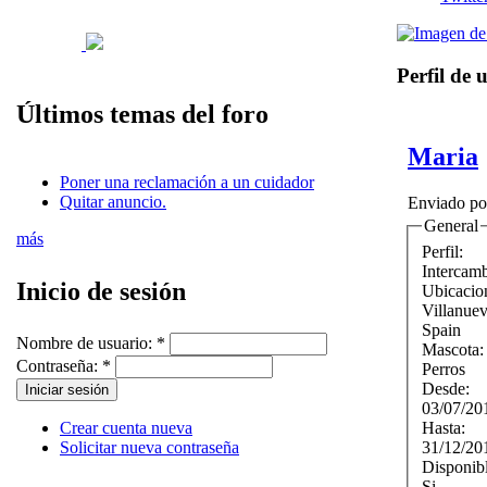
Perfil de 
Últimos temas del foro
Maria
Poner una reclamación a un cuidador
Quitar anuncio.
Enviado p
General
más
Perfil:
Intercam
Inicio de sesión
Ubicacio
Villanuev
Spain
Nombre de usuario:
*
Mascota
Contraseña:
*
Perros
Desde:
03/07/20
Hasta:
Crear cuenta nueva
31/12/20
Solicitar nueva contraseña
Disponib
Si