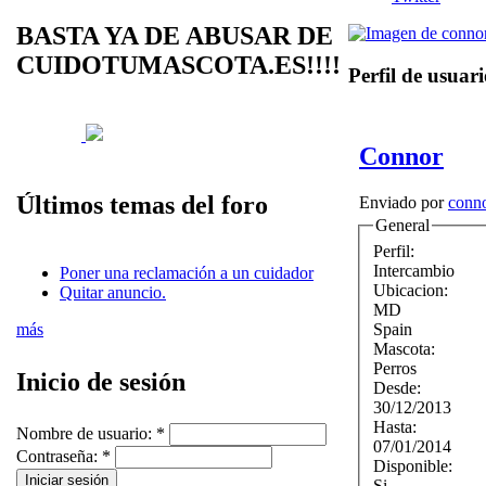
BASTA YA DE ABUSAR DE
CUIDOTUMASCOTA.ES!!!!
Perfil de usuar
Connor
Últimos temas del foro
Enviado por
conn
General
Perfil:
Intercambio
Poner una reclamación a un cuidador
Ubicacion:
Quitar anuncio.
MD
Spain
más
Mascota:
Perros
Inicio de sesión
Desde:
30/12/2013
Hasta:
Nombre de usuario:
*
07/01/2014
Contraseña:
*
Disponible:
Si