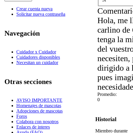
Comentari
Crear cuenta nueva
Solicitar nueva contraseña
Hola, me l
carlino de
Navegación
tenga la m
del vuestr
Cuidador x Cuidador
necesiten,
Cuidadores disponibles
Necesitan un cuidador
dirigido a
pues imagi
Otras secciones
necesidade
Promedio:
0
AVISO IMPORTANTE
Homenajes de mascotas
Adopciones de mascotas
Foros
Historial
Colabora con nosotros
Enlaces de interes
Miembro durante
Ayuda (FAQ)