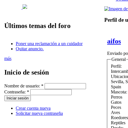
Perfil de 
Últimos temas del foro
aifos
Poner una reclamación a un cuidador
Quitar anuncio.
Enviado p
más
General
Perfil:
Inicio de sesión
Intercam
Ubicacio
Sevilla
,
Nombre de usuario:
*
Spain
Mascota
Contraseña:
*
Perros
Gatos
Peces
Crear cuenta nueva
Aves
Solicitar nueva contraseña
Roedores
Reptiles
Desde: