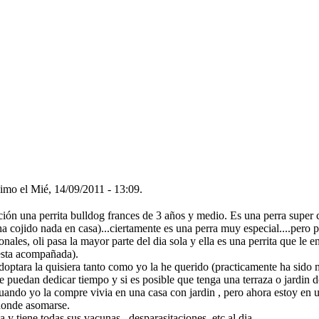
mo el Mié, 14/09/2011 - 13:09.
ión una perrita bulldog frances de 3 años y medio. Es una perra super c
a cojido nada en casa)...ciertamente es una perra muy especial....pero
onales, oli pasa la mayor parte del dia sola y ella es una perrita que le e
 esta acompañada).
doptara la quisiera tanto como yo la he querido (practicamente ha sido m
e puedan dedicar tiempo y si es posible que tenga una terraza o jardin 
uando yo la compre vivia en una casa con jardin , pero ahora estoy en
donde asomarse.
da y tiene todas sus vacunas , desparasitaciones, etc al dia.