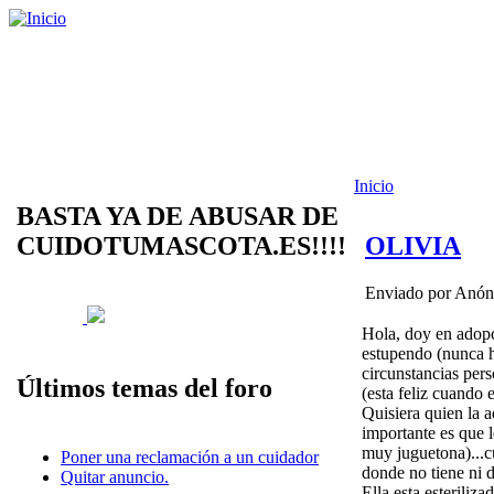
Inicio
BASTA YA DE ABUSAR DE
CUIDOTUMASCOTA.ES!!!!
OLIVIA
Enviado por Anóni
Hola, doy en adopc
estupendo (nunca h
circunstancias pers
Últimos temas del foro
(esta feliz cuando
Quisiera quien la a
importante es que l
muy juguetona)...c
Poner una reclamación a un cuidador
donde no tiene ni 
Quitar anuncio.
Ella esta esteriliza