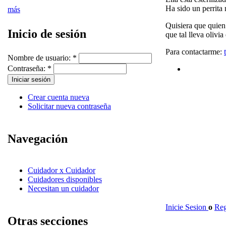
Ha sido un perrita
más
Quisiera que quien 
Inicio de sesión
que tal lleva olivia
Para contactarme:
Nombre de usuario:
*
Contraseña:
*
Crear cuenta nueva
Solicitar nueva contraseña
Navegación
Cuidador x Cuidador
Cuidadores disponibles
Necesitan un cuidador
Inicie Sesion
o
Reg
Otras secciones