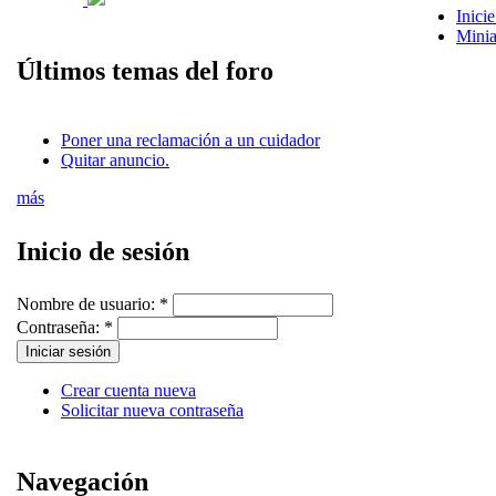
Inicie
Minia
Últimos temas del foro
Poner una reclamación a un cuidador
Quitar anuncio.
más
Inicio de sesión
Nombre de usuario:
*
Contraseña:
*
Crear cuenta nueva
Solicitar nueva contraseña
Navegación