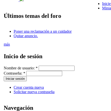
Inicie
Minia
Últimos temas del foro
Poner una reclamación a un cuidador
Quitar anuncio.
más
Inicio de sesión
Nombre de usuario:
*
Contraseña:
*
Crear cuenta nueva
Solicitar nueva contraseña
Navegación