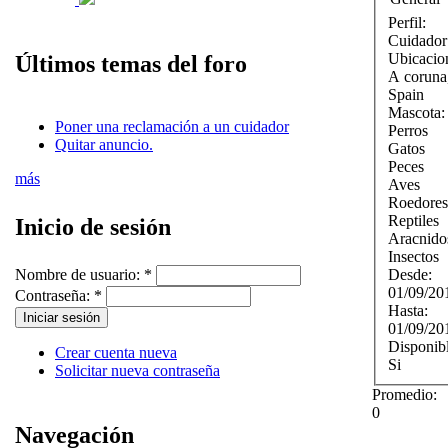
Perfil:
Cuidador
Ubicacio
Últimos temas del foro
A coruna
Spain
Mascota
Poner una reclamación a un cuidador
Perros
Quitar anuncio.
Gatos
Peces
más
Aves
Roedores
Reptiles
Inicio de sesión
Aracnido
Insectos
Desde:
Nombre de usuario:
*
01/09/20
Contraseña:
*
Hasta:
01/09/20
Disponib
Crear cuenta nueva
Si
Solicitar nueva contraseña
Promedio:
0
Navegación