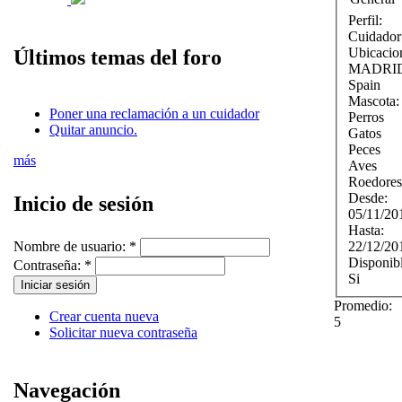
Perfil:
Cuidador
Ubicacio
Últimos temas del foro
MADRI
Spain
Mascota
Poner una reclamación a un cuidador
Perros
Quitar anuncio.
Gatos
Peces
más
Aves
Roedores
Desde:
Inicio de sesión
05/11/20
Hasta:
22/12/20
Nombre de usuario:
*
Disponib
Contraseña:
*
Si
Promedio:
Crear cuenta nueva
5
Solicitar nueva contraseña
Navegación