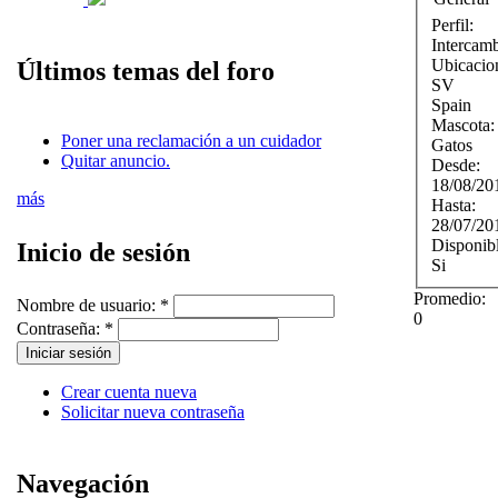
Perfil:
Intercam
Ubicacio
Últimos temas del foro
SV
Spain
Mascota
Poner una reclamación a un cuidador
Gatos
Quitar anuncio.
Desde:
18/08/20
más
Hasta:
28/07/20
Disponib
Inicio de sesión
Si
Promedio:
Nombre de usuario:
*
0
Contraseña:
*
Crear cuenta nueva
Solicitar nueva contraseña
Navegación