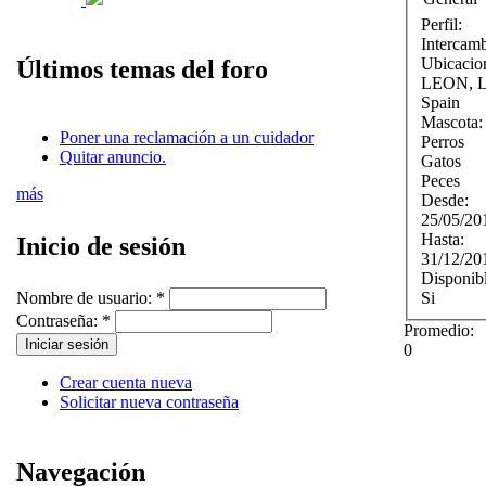
Perfil:
Intercam
Ubicacio
Últimos temas del foro
LEON
,
Spain
Mascota
Poner una reclamación a un cuidador
Perros
Quitar anuncio.
Gatos
Peces
más
Desde:
25/05/20
Hasta:
Inicio de sesión
31/12/20
Disponib
Si
Nombre de usuario:
*
Contraseña:
*
Promedio:
0
Crear cuenta nueva
Solicitar nueva contraseña
Navegación