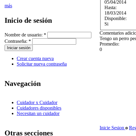
05/04/2014
más
Hasta:
18/03/2014
Disponible:
Inicio de sesión
Si
Comentarios adici
Nombre de usuario:
*
Tengo un perro pe
Contraseña:
*
Promedio:
0
Crear cuenta nueva
Solicitar nueva contraseña
Navegación
Cuidador x Cuidador
Cuidadores disponibles
Necesitan un cuidador
Inicie Sesion
o
Reg
Otras secciones