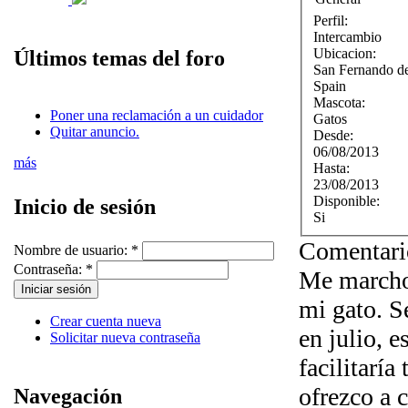
Perfil:
Intercambio
Ubicacion:
Últimos temas del foro
San Fernando d
Spain
Mascota:
Poner una reclamación a un cuidador
Gatos
Quitar anuncio.
Desde:
06/08/2013
más
Hasta:
23/08/2013
Disponible:
Inicio de sesión
Si
Comentari
Nombre de usuario:
*
Contraseña:
*
Me marcho 
mi gato. S
Crear cuenta nueva
en julio, e
Solicitar nueva contraseña
facilitaría
ofrezco a c
Navegación