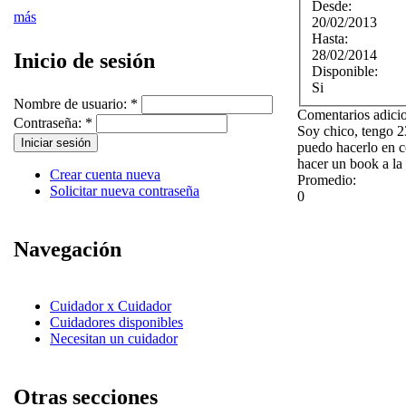
Desde:
más
20/02/2013
Hasta:
28/02/2014
Inicio de sesión
Disponible:
Si
Nombre de usuario:
*
Comentarios adici
Contraseña:
*
Soy chico, tengo 23
puedo hacerlo en c
hacer un book a la
Crear cuenta nueva
Promedio:
Solicitar nueva contraseña
0
Navegación
Cuidador x Cuidador
Cuidadores disponibles
Necesitan un cuidador
Otras secciones