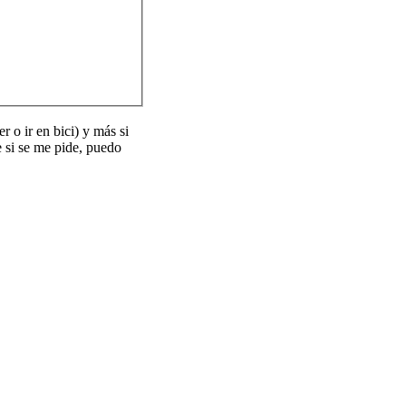
r o ir en bici) y más si
 si se me pide, puedo