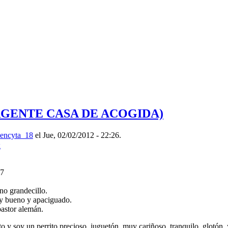
GENTE CASA DE ACOGIDA)
encyta_18
el Jue, 02/02/2012 - 22:26.
7
 grandecillo.
ueno y apaciguado.
astor alemán.
o y soy un perrito precioso, juguetón, muy cariñoso, tranquilo, glotón