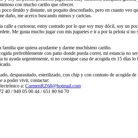
mimoso con mucho cariño que ofrecer.
n poco tímido y distante, un poquito desconfiado, pero en cuanto veo qu
me daño, me acerco buscando mimos y caricias.
la calle a curiosear, estoy castrado por lo que soy muy dócil, soy un p
rdete. Me gusta mucho jugar con mis juguetes e ir a por la pelota si no
a familia que quiera ayudarme y darme muchísimo cariño.
cogida preferiblemente con patio donde pueda correr, mi estancia no ser
a tu ayuda urgentemente, si no consigue casa de acogida en 15 días lo 
ficado.
do, desparasitado, esterilizado, con chip y con contrato de acogida de
 a poder vivir, contactar:
lectrónico a:
CarmenRZ68@hotmail.com
72 40 / 949 05 00 44 / 651 80 94 70