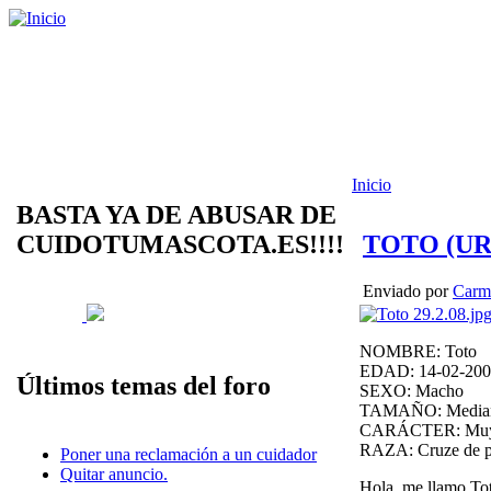
Inicio
BASTA YA DE ABUSAR DE
CUIDOTUMASCOTA.ES!!!!
TOTO (UR
Enviado por
Carm
NOMBRE: Toto
EDAD: 14-02-200
Últimos temas del foro
SEXO: Macho
TAMAÑO: Mediano
CARÁCTER: Muy b
RAZA: Cruze de p
Poner una reclamación a un cuidador
Quitar anuncio.
Hola, me llamo Tot