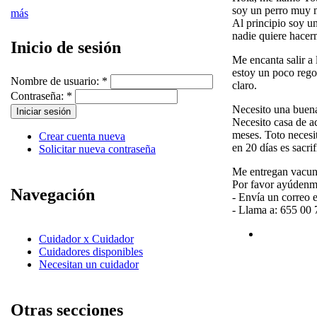
soy un perro muy 
más
Al principio soy u
nadie quiere hacer
Inicio de sesión
Me encanta salir a 
estoy un poco rego
Nombre de usuario:
*
claro.
Contraseña:
*
Necesito una buen
Necesito casa de a
meses. Toto necesit
Crear cuenta nueva
en 20 días es sacri
Solicitar nueva contraseña
Me entregan vacuna
Por favor ayúdenme
Navegación
- Envía un correo e
- Llama a: 655 00 
Cuidador x Cuidador
Cuidadores disponibles
Necesitan un cuidador
Otras secciones