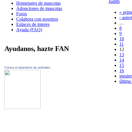
Judith
Homenajes de mascotas
Adopciones de mascotas
« prim
Foros
‹ anter
Colabora con nosotros
…
Enlaces de interes
8
Ayuda (FAQ)
9
10
11
Ayudanos, hazte FAN
12
13
14
15
Contra el abandono de animales
16
siguien
última