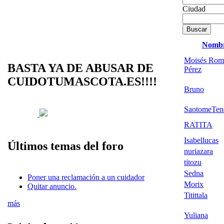
Ciudad
Nomb
Moisés Rom
BASTA YA DE ABUSAR DE
Pérez
CUIDOTUMASCOTA.ES!!!!
Bruno
SaotomeTen
RATITA
Isabellucas
Últimos temas del foro
nuriazara
titozu
Sedna
Poner una reclamación a un cuidador
Morix
Quitar anuncio.
Titittala
más
Yuliana