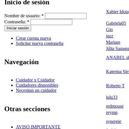
Inicio de sesión
Xabier Idoi
Nombre de usuario:
*
Contraseña:
*
Gabriela05
Glo
jazz
Crear cuenta nueva
Mariam
Solicitar nueva contraseña
Júlia Sanagu
ANABEL sk
Navegación
Katerina Sle
Cuidador x Cuidador
Cuidadores disponibles
Roberto T
Necesitan un cuidador
lulu33
redmouse
Otras secciones
reymp
synergie
AVISO IMPORTANTE