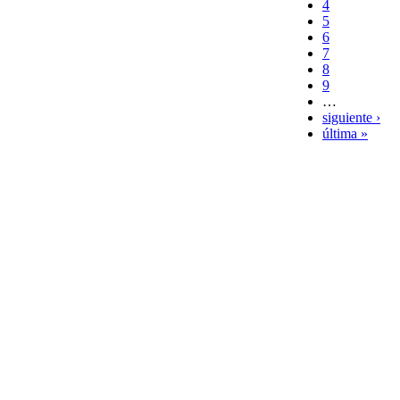
4
5
6
7
8
9
…
siguiente ›
última »