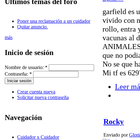
Últimos temas del foro
garfield es 
vivido con n
Poner una reclamación a un cuidador
Quitar anuncio.
rollo, entra
vacunas a
más
ANIMALES. 
Inicio de sesión
que no podia
No se que ha
Nombre de usuario:
*
Mi tf es 629
Contraseña:
*
Leer má
Crear cuenta nueva
Solicitar nueva contraseña
Navegación
Rocky
Enviado por
Glori
Cuidador x Cuidador