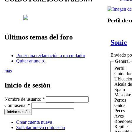
Perfil de 
Últimos temas del foro
Sonic
Enviado p
Poner una reclamación a un cuidador
Quitar anuncio.
General
Perfil:
más
Cuidador
Ubicacio
Inicio de sesión
Alcala d
Spain
Mascota
Nombre de usuario:
*
Perros
Gatos
Contraseña:
*
Peces
Aves
Roedores
Crear cuenta nueva
Reptiles
Solicitar nueva contraseña
Aracnido