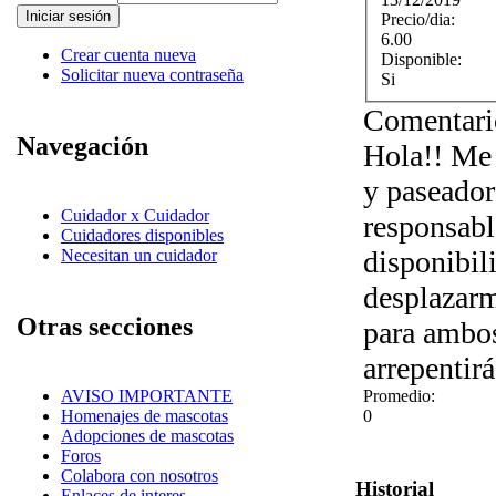
Precio/dia:
6.00
Crear cuenta nueva
Disponible:
Solicitar nueva contraseña
Si
Comentari
Navegación
Hola!! Me 
y paseador
Cuidador x Cuidador
responsabl
Cuidadores disponibles
disponibil
Necesitan un cuidador
desplazarm
Otras secciones
para ambos
arrepentirá
Promedio:
AVISO IMPORTANTE
0
Homenajes de mascotas
Adopciones de mascotas
Foros
Colabora con nosotros
Historial
Enlaces de interes