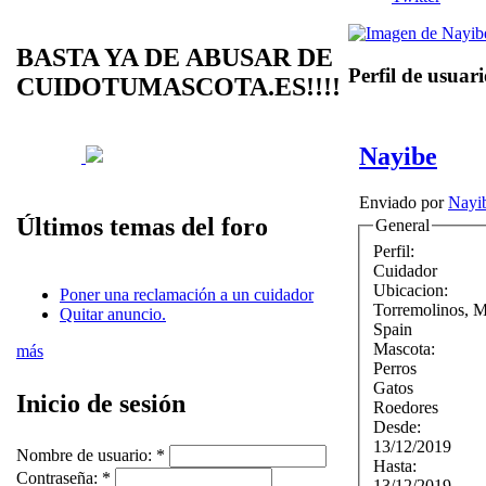
BASTA YA DE ABUSAR DE
Perfil de usuar
CUIDOTUMASCOTA.ES!!!!
Nayibe
Enviado por
Nayi
Últimos temas del foro
General
Perfil:
Cuidador
Ubicacion:
Poner una reclamación a un cuidador
Torremolinos
,
M
Quitar anuncio.
Spain
Mascota:
más
Perros
Gatos
Inicio de sesión
Roedores
Desde:
13/12/2019
Nombre de usuario:
*
Hasta:
Contraseña:
*
13/12/2019