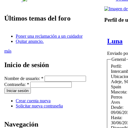
Últimos temas del foro
Perfil de 
Poner una reclamación a un cuidador
Luna
Quitar anuncio.
más
Enviado p
General
Inicio de sesión
Perfil:
Intercam
Ubicacio
Nombre de usuario:
*
Adeje
,
S
Contraseña:
*
Spain
Mascota
Perros
Crear cuenta nueva
Aves
Solicitar nueva contraseña
Desde:
09/06/20
Hasta:
30/06/20
Navegación
Disponib