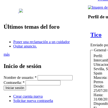
Perfil de 
Últimos temas del foro
Tico
Poner una reclamación a un cuidador
Enviado p
Quitar anuncio.
General
más
Perfil:
Intercam
Ubicacio
Inicio de sesión
Sevilla
,
Spain
Mascota
Nombre de usuario:
*
Perros
Contraseña:
*
Desde:
25/07/20
Hasta:
Crear cuenta nueva
31/08/20
Solicitar nueva contraseña
Disponib
Si