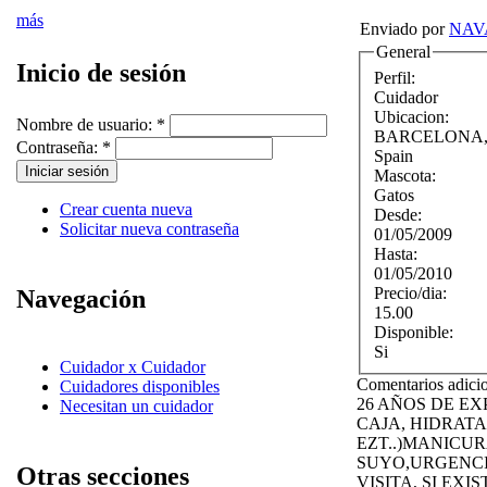
más
Enviado por
NAV
General
Inicio de sesión
Perfil:
Cuidador
Ubicacion:
Nombre de usuario:
*
BARCELONA
Contraseña:
*
Spain
Mascota:
Gatos
Crear cuenta nueva
Desde:
Solicitar nueva contraseña
01/05/2009
Hasta:
01/05/2010
Precio/dia:
Navegación
15.00
Disponible:
Si
Cuidador x Cuidador
Comentarios adici
Cuidadores disponibles
26 AÑOS DE EX
Necesitan un cuidador
CAJA, HIDRAT
EZT..)MANICUR
SUYO,URGENCI
Otras secciones
VISITA, SI EX