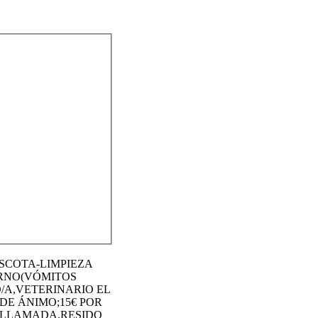
ASCOTA-LIMPIEZA
ORNO(VÓMITOS
O/A,VETERINARIO EL
DE ÁNIMO;15€ POR
LE LLAMADA,RESIDO