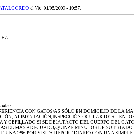
ATALGORDO
el Vie, 01/05/2009 - 10:57.
,
BA
onales:
PERIENCIA CON GATOS/AS-SÓLO EN DOMICILIO DE LA M
ACIÓN, ALIMENTACIÓN,INSPECCIÓN OCULAR DE SU ENT
A Y CEPILLADO SI SE DEJA,TÁCTO DEL CUERPO DEL GAT
AS EL MÁS ADECUADO,QUINZE MINUTOS DE SU ESTADO 
ISTE UNA 2ª8€ POR VISITA,REPORT DIARIO CON UNA SIMP