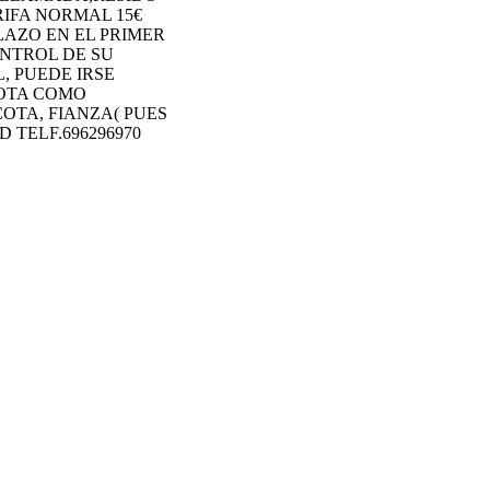
RIFA NORMAL 15€
LAZO EN EL PRIMER
ONTROL DE SU
, PUEDE IRSE
COTA COMO
OTA, FIANZA( PUES
 TELF.696296970