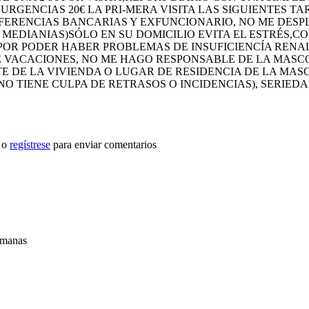
URGENCIAS 20€ LA PRI-MERA VISITA LAS SIGUIENTES TA
EFERENCIAS BANCARIAS Y EXFUNCIONARIO, NO ME DESP
MEDIANIAS)SÓLO EN SU DOMICILIO EVITA EL ESTRÉS,C
POR PODER HABER PROBLEMAS DE INSUFICIENCÍA RENAL
 VACACIONES, NO ME HAGO RESPONSABLE DE LA MAS
 DE LA VIVIENDA O LUGAR DE RESIDENCIA DE LA MASC
NO TIENE CULPA DE RETRASOS O INCIDENCIAS), SERIEDAD
o
regístrese
para enviar comentarios
emanas