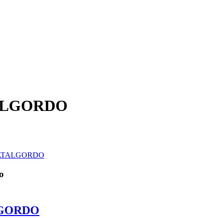
ALGORDO
io
GORDO