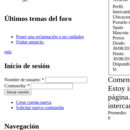
Perfil:
Intercam
Ubicacio
Últimos temas del foro
Pozuelo 
Spain
Mascota
Poner una reclamación a un cuidador
Perros
Quitar anuncio.
Desde:
30/08/20
más
Hasta:
30/08/20
Disponib
Inicio de sesión
Si
Coment
Nombre de usuario:
*
Contraseña:
*
Estoy 
página.
Crear cuenta nueva
interc
Solicitar nueva contraseña
Promedio:
0
Navegación