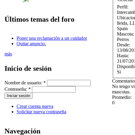
Perfil:
Intercam
Ubicacio
Últimos temas del foro
lleida
,
L
Spain
Mascota
Poner una reclamación a un cuidador
Perros
Quitar anuncio.
Desde:
13/08/20
más
Hasta:
31/07/20
Disponib
Inicio de sesión
Si
Comentarios
Nombre de usuario:
*
No tengo vi
Contraseña:
*
mascotas.
Promedio:
0
Crear cuenta nueva
Solicitar nueva contraseña
Navegación