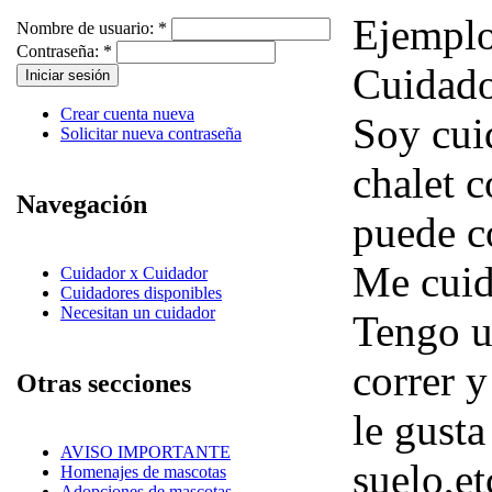
Ejemplo
Nombre de usuario:
*
Contraseña:
*
Cuidado
Crear cuenta nueva
Soy cui
Solicitar nueva contraseña
chalet 
Navegación
puede co
Me cui
Cuidador x Cuidador
Cuidadores disponibles
Necesitan un cuidador
Tengo un
correr y
Otras secciones
le gust
AVISO IMPORTANTE
suelo,et
Homenajes de mascotas
Adopciones de mascotas