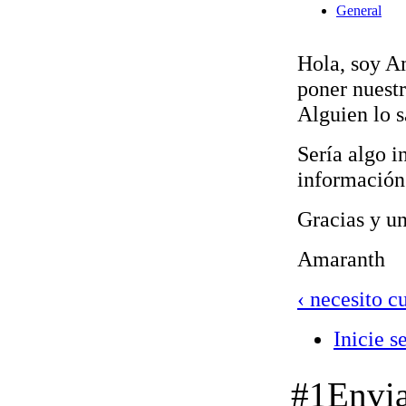
General
Hola, soy Am
poner nuestr
Alguien lo s
Sería algo i
información
Gracias y u
Amaranth
‹ necesito c
Inicie s
#1
Envi