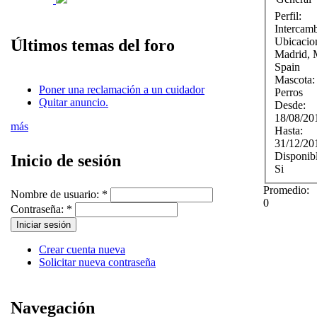
Perfil:
Intercam
Ubicacio
Últimos temas del foro
Madrid
,
Spain
Mascota
Poner una reclamación a un cuidador
Perros
Quitar anuncio.
Desde:
18/08/20
más
Hasta:
31/12/20
Disponib
Inicio de sesión
Si
Promedio:
Nombre de usuario:
*
0
Contraseña:
*
Crear cuenta nueva
Solicitar nueva contraseña
Navegación