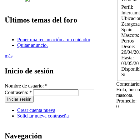
Perfil:
Intercam
Ubicacio
Últimos temas del foro
Zaragoza
Spain
Mascota
Poner una reclamación a un cuidador
Perros
Quitar anuncio.
Desde:
26/04/20
más
Hasta:
03/05/20
Disponib
Inicio de sesión
Si
Comentarios
Nombre de usuario:
*
Hola, busco
Contraseña:
*
mascota.
Promedio:
0
Crear cuenta nueva
Solicitar nueva contraseña
Navegación