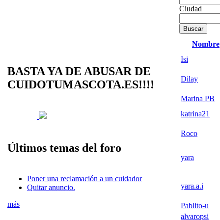
Ciudad
Nombre
Isi
BASTA YA DE ABUSAR DE
Dilay
CUIDOTUMASCOTA.ES!!!!
Marina PB
katrina21
Roco
Últimos temas del foro
yara
Poner una reclamación a un cuidador
yara.a.i
Quitar anuncio.
más
Pablito-u
alvaropsi