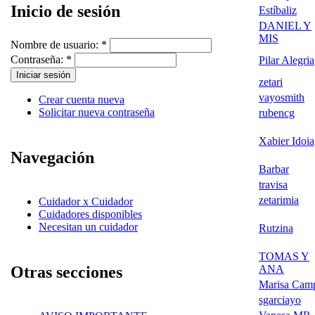
Inicio de sesión
Estíbaliz
DANIEL Y
MIS
Nombre de usuario:
*
Contraseña:
*
Pilar Alegria
zetari
vayosmith
Crear cuenta nueva
Solicitar nueva contraseña
rubencg
Xabier Idoi
Navegación
Barbar
travisa
zetarimia
Cuidador x Cuidador
Cuidadores disponibles
Necesitan un cuidador
Rutzina
TOMAS Y
ANA
Otras secciones
Marisa Cam
sgarciayo