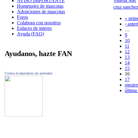
Vanesa MR
AVISO IMPORTANTE
Homenajes de mascotas
cruz sanche
Adopciones de mascotas
Foros
« prim
Colabora con nosotros
‹ anter
Enlaces de interes
…
Ayuda (FAQ)
9
10
11
12
Ayudanos, hazte FAN
13
14
15
16
Contra el abandono de animales
17
siguien
última