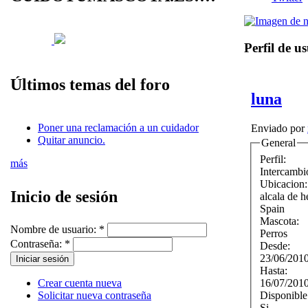
Perfil de u
Últimos temas del foro
luna
Poner una reclamación a un cuidador
Enviado por
Quitar anuncio.
General
Perfil:
más
Intercambi
Ubicacion
Inicio de sesión
alcala de h
Spain
Mascota:
Nombre de usuario:
*
Perros
Contraseña:
*
Desde:
23/06/201
Hasta:
16/07/201
Crear cuenta nueva
Disponible
Solicitar nueva contraseña
Si