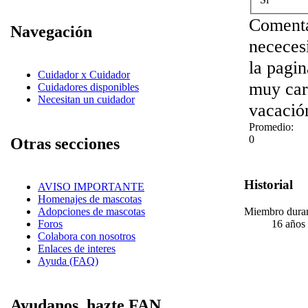
Comenta
Navegación
nececes
la pagin
Cuidador x Cuidador
muy car
Cuidadores disponibles
Necesitan un cuidador
vacació
Promedio:
0
Otras secciones
Historial
AVISO IMPORTANTE
Homenajes de mascotas
Miembro dura
Adopciones de mascotas
16 años
Foros
Colabora con nosotros
Enlaces de interes
Ayuda (FAQ)
Ayudanos, hazte FAN