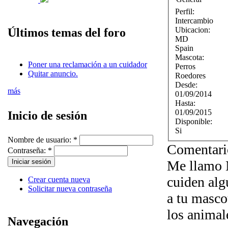
Perfil:
Intercambio
Ubicacion:
Últimos temas del foro
MD
Spain
Mascota:
Poner una reclamación a un cuidador
Perros
Quitar anuncio.
Roedores
Desde:
más
01/09/2014
Hasta:
01/09/2015
Inicio de sesión
Disponible:
Si
Nombre de usuario:
*
Comentari
Contraseña:
*
Me llamo N
cuiden alg
Crear cuenta nueva
Solicitar nueva contraseña
a tu mas
los animal
Navegación