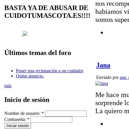
nos recomp
BASTA YA DE ABUSAR DE
habiamos vi
CUIDOTUMASCOTA.ES!!!!
somos supers
Últimos temas del foro
Jana
Poner una reclamación a un cuidador
Quitar anuncio.
Enviado por
ana_
más
Me hace mu
Inicio de sesión
sorprende lo
La quiero m
Nombre de usuario:
*
Contraseña:
*