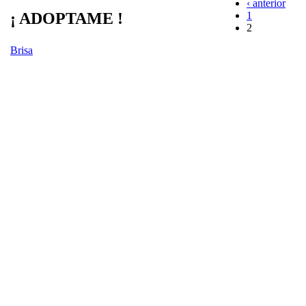
‹ anterior
1
¡ ADOPTAME !
2
Brisa